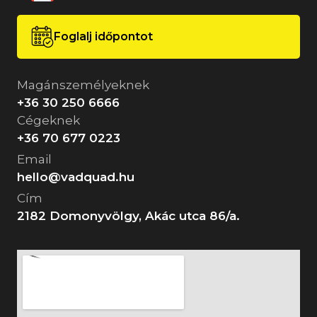
Foglalj időpontot
Magánszemélyeknek
+36 30 250 6666
Cégeknek
+36 70 677 0223
Email
hello@vadquad.hu
Cím
2182 Domonyvölgy, Akác utca 86/a.