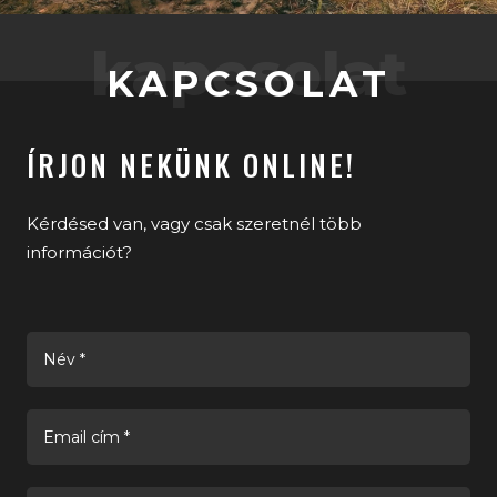
kapcsolat
KAPCSOLAT
ÍRJON NEKÜNK ONLINE!
Kérdésed van, vagy csak szeretnél több
információt?