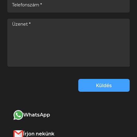
Küldés
WhatsApp
Írjon nekünk