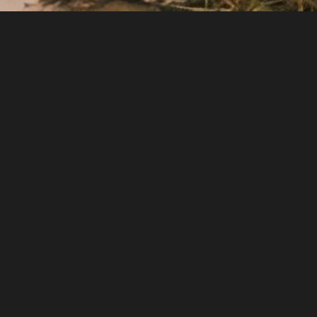
at
Írjon nekünk
tot
ek
Cégeknek
+36 70 677 0223