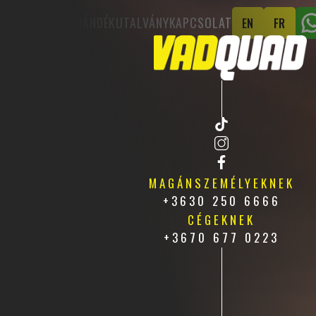
AJÁNDÉKUTALVÁNY
KAPCSOLAT
EN
FR
MAGÁNSZEMÉLYEKNEK
+3630 250 6666
CÉGEKNEK
+3670 677 0223