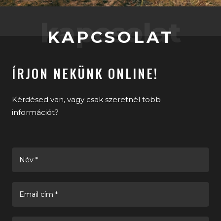
kapcsolat
KAPCSOLAT
ÍRJON NEKÜNK ONLINE!
Kérdésed van, vagy csak szeretnél több
információt?