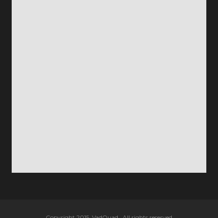
Copyright 2015. VadQuad . All rights reserved