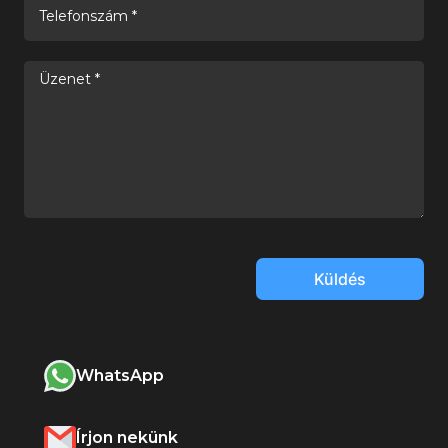
Küldés
WhatsApp
Írjon nekünk