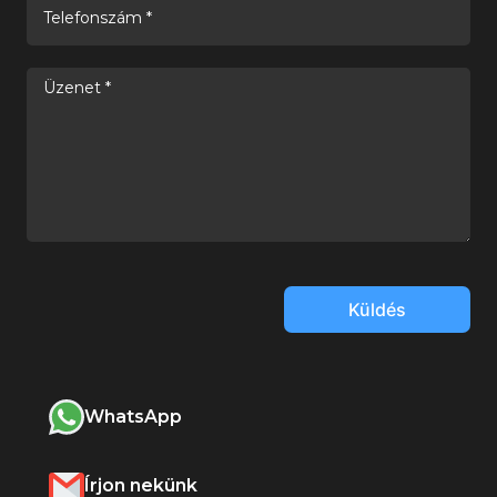
Küldés
WhatsApp
Írjon nekünk