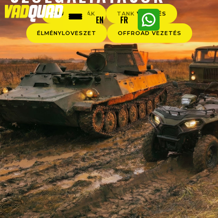
QUAD TÚRÁK
TANK VEZETÉS
EN
FR
ÉLMÉNYLÖVÉSZET
OFFROAD VEZETÉS