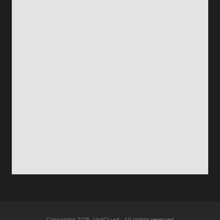
Copyright 2015. VadQuad . All rights reserved