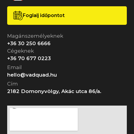
Foglalj időpontot
Magánszemélyeknek
+36 30 250 6666
Cégeknek
+36 70 677 0223
Email
hello@vadquad.hu
Cím
2182 Domonyvölgy, Akác utca 86/a.