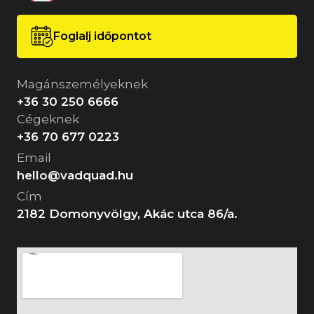
Foglalj időpontot
Magánszemélyeknek
+36 30 250 6666
Cégeknek
+36 70 677 0223
Email
hello@vadquad.hu
Cím
2182 Domonyvölgy, Akác utca 86/a.