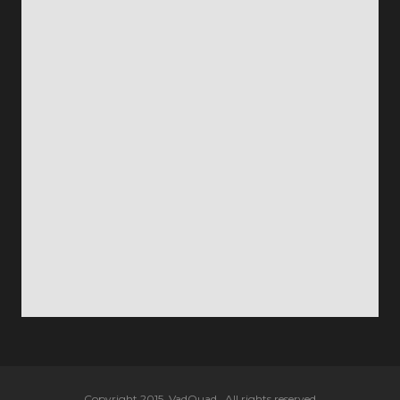
Copyright 2015. VadQuad . All rights reserved