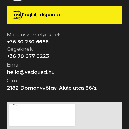
Foglalj időpontot
Magánszemélyeknek
+36 30 250 6666
Cégeknek
+36 70 677 0223
Email
hello@vadquad.hu
Cím
2182 Domonyvölgy, Akác utca 86/a.