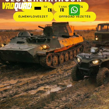
QUAD TÚRÁK
TANK VEZETÉS
EN
FR
ÉLMÉNYLÖVÉSZET
OFFROAD VEZETÉS