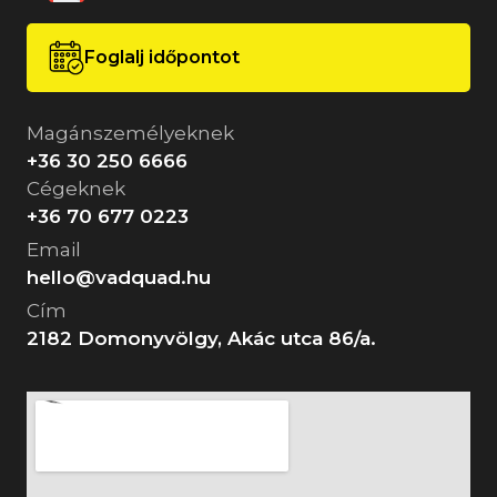
Foglalj időpontot
Magánszemélyeknek
+36 30 250 6666
Cégeknek
+36 70 677 0223
Email
hello@vadquad.hu
Cím
2182 Domonyvölgy, Akác utca 86/a.