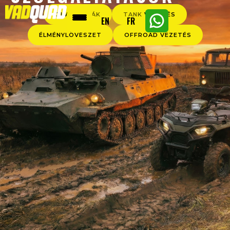
QUAD TÚRÁK
TANK VEZETÉS
EN
FR
ÉLMÉNYLÖVÉSZET
OFFROAD VEZETÉS