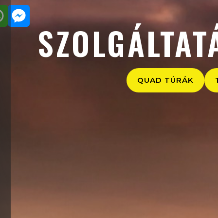
SZOLGÁLTAT
QUAD TÚRÁK