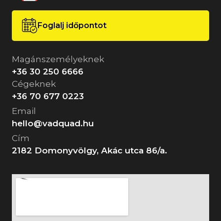
Foglalj időpontot
Magánszemélyeknek
+36 30 250 6666
Cégeknek
+36 70 677 0223
Email
hello@vadquad.hu
Cím
2182 Domonyvölgy, Akác utca 86/a.