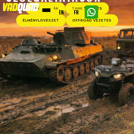
QUAD TÚRÁK
TANK VEZETÉS
EN
FR
ÉLMÉNYLÖVÉSZET
OFFROAD VEZETÉS