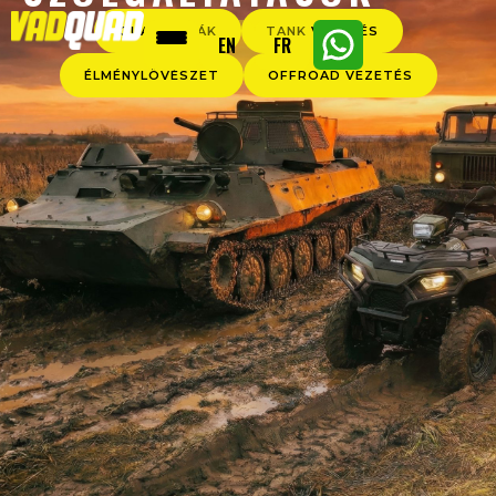
QUAD TÚRÁK
TANK VEZETÉS
EN
FR
ÉLMÉNYLÖVÉSZET
OFFROAD VEZETÉS