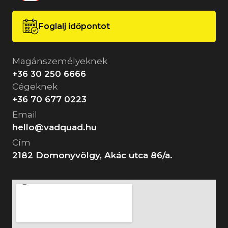
Foglalj időpontot
Magánszemélyeknek
+36 30 250 6666
Cégeknek
+36 70 677 0223
Email
hello@vadquad.hu
Cím
2182 Domonyvölgy, Akác utca 86/a.