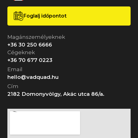
Foglalj időpontot
Magánszemélyeknek
+36 30 250 6666
Cégeknek
+36 70 677 0223
Email
hello@vadquad.hu
Cím
2182 Domonyvölgy, Akác utca 86/a.