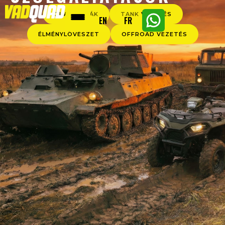
QUAD TÚRÁK
TANK VEZETÉS
EN
FR
ÉLMÉNYLÖVÉSZET
OFFROAD VEZETÉS