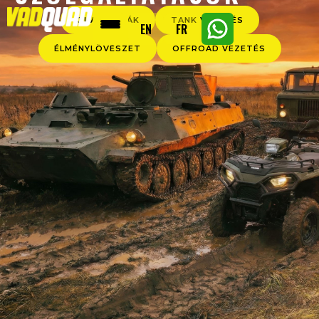
QUAD TÚRÁK
TANK VEZETÉS
EN
FR
ÉLMÉNYLÖVÉSZET
OFFROAD VEZETÉS