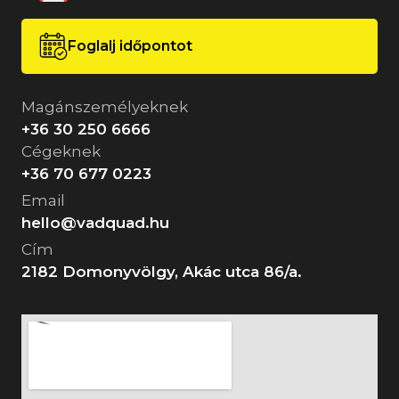
Foglalj időpontot
Magánszemélyeknek
+36 30 250 6666
Cégeknek
+36 70 677 0223
Email
hello@vadquad.hu
Cím
2182 Domonyvölgy, Akác utca 86/a.