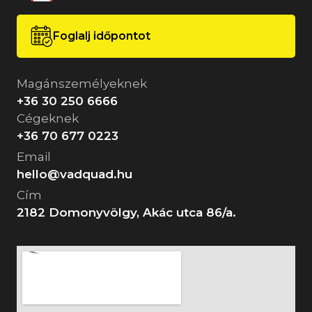
Foglalj időpontot
Magánszemélyeknek
+36 30 250 6666
Cégeknek
+36 70 677 0223
Email
hello@vadquad.hu
Cím
2182 Domonyvölgy, Akác utca 86/a.