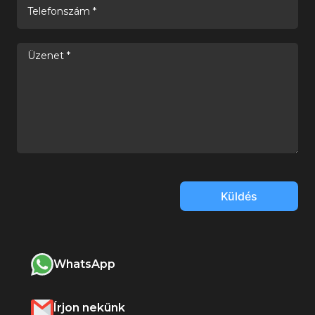
Küldés
WhatsApp
Írjon nekünk