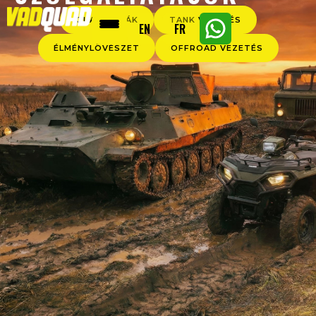
QUAD TÚRÁK
TANK VEZETÉS
EN
FR
ÉLMÉNYLÖVÉSZET
OFFROAD VEZETÉS