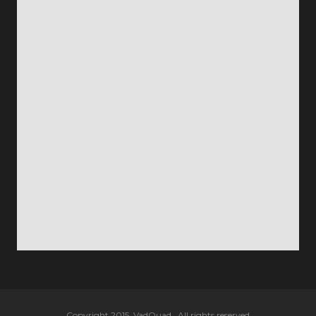
Copyright 2015. VadQuad . All rights reserved