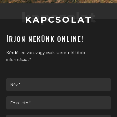
kapcsolat
KAPCSOLAT
ÍRJON NEKÜNK ONLINE!
Kérdésed van, vagy csak szeretnél több
információt?