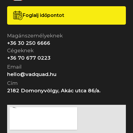
Foglalj időpontot
Magánszemélyeknek
+36 30 250 6666
Cégeknek
+36 70 677 0223
Email
hello@vadquad.hu
Cím
2182 Domonyvölgy, Akác utca 86/a.