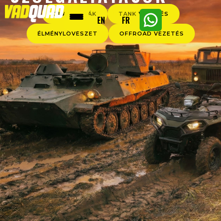
QUAD TÚRÁK
TANK VEZETÉS
EN
FR
ÉLMÉNYLÖVÉSZET
OFFROAD VEZETÉS